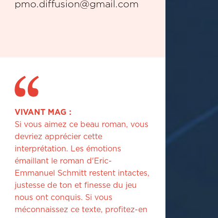
pmo.diffusion@gmail.com
VIVANT MAG :
Si vous aimez ce beau roman, vous
devriez apprécier cette
interprétation. Les émotions
émaillant le roman d'Eric-
Emmanuel Schmitt restent intactes,
justesse de ton et finesse du jeu
nous ont conquis. Si vous
méconnaissez ce texte, profitez-en