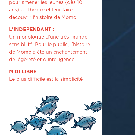
pour amener les jeunes (dès 10
ans) au théatre et leur faire
découvrir l'histoire de Momo.
L'INDÉPENDANT :
Un monologue d'une très grande
sensibilité. Pour le public, l'histoire
de Momo a été un enchantement
de légèreté et d'intelligence
MIDI LIBRE :
Le plus difficile est la simplicité