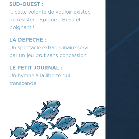
SUD-OUEST :
... cette volonté de vouloir exister,
de résister... Épique... Beau et
poignant !
LA DEPECHE :
Un spectacle extraordinaire servi
par un jeu brut sans concession
LE PETIT JOURNAL :
Un hymne à la liberté qui
transcende